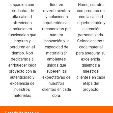
espacios con
líder en
Home, nuestro
productos de
revestimientos
compromiso es
alta calidad,
y soluciones
con la calidad
ofreciendo
arquitectónicas,
inquebrantable y
soluciones
reconocidos por
la atención
funcionales que
nuestra
personalizada.
inspiren y
innovación y la
Seleccionamos
perduren en el
capacidad de
cada material
tiempo. Nos
materializar
para asegurar su
dedicamos a
ambientes
excelencia,
enriquecer cada
únicos que
guiamos a
proyecto con la
superen las
nuestros
autenticidad y
expectativas de
clientes en cada
excelencia de
nuestros
etapa del
nuestros
clientes en cada
proyecto.
materiales.
obra.