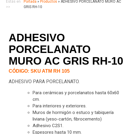
Estás en
Portada
»
Productos
»
ADHESIVO PORCELANATO MURO AC
>>
GRIS RH-10
ADHESIVO
PORCELANATO
MURO AC GRIS RH-10
CÓDIGO: SKU ATM RH 105
ADHESIVO PARA PORCELANATO.
Para cerámicas y porcelanatos hasta 60x60
cm.
Para interiores y exteriores.
Muros de hormigón o estuco y tabiquería
liviana (yeso-cartón, fibrocemento)
Adhesivo C2S1.
Espesores hasta 10 mm.