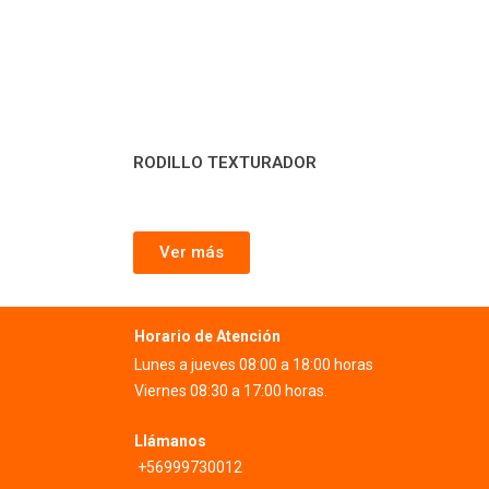
RODILLO TEXTURADOR
Ver más
Horario de Atención
Lunes a jueves 08:00 a 18:00 horas
Viernes 08:30 a 17:00 horas.
Llámanos
+56999730012