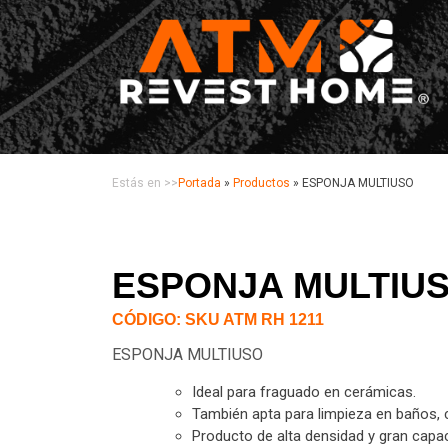
Estás en >>
Portada
»
Productos
»
ESPONJA MULTIUSO
ESPONJA MULTIU
CÓDIGO: SKU ATM RH 1211
ESPONJA MULTIUSO
Ideal para fraguado en cerámicas.
También apta para limpieza en baños, c
Producto de alta densidad y gran capac