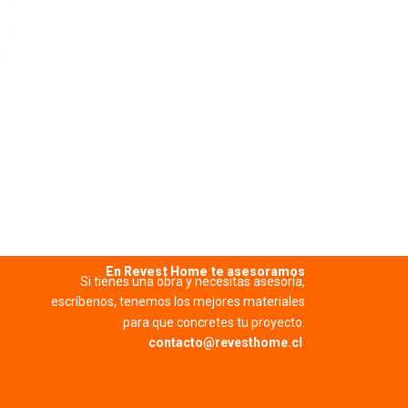
Ver má
En Revest Home te asesoramos
Si tienes una obra y necesitas asesoría,
escríbenos, tenemos los mejores materiales
para que concretes tu proyecto.
contacto@revesthome.cl