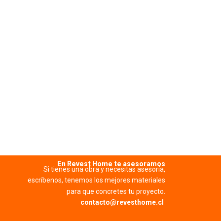
NIVELADOR
Ver má
En Revest Home te asesoramos
Si tienes una obra y necesitas asesoría,
escríbenos, tenemos los mejores materiales
para que concretes tu proyecto.
contacto@revesthome.cl