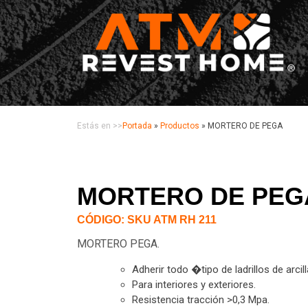
Estás en >>
Portada
»
Productos
»
MORTERO DE PEGA
MORTERO DE PEG
CÓDIGO: SKU ATM RH 211
MORTERO PEGA.
Adherir todo �tipo de ladrillos de arcil
Para interiores y exteriores.
Resistencia tracción >0,3 Mpa.