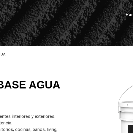
Ho
GUA
 BASE AGUA
tes interiores y exteriores.
tencia.
orios, cocinas, baños, living,