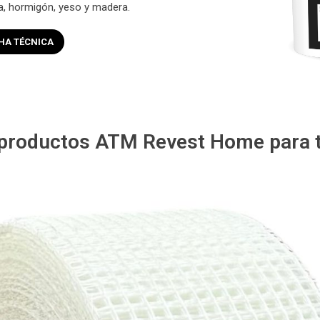
ta, hormigón, yeso y madera.
HA TÉCNICA
 productos ATM Revest Home para t