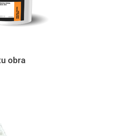
u obra
Sistema E.I.F.S