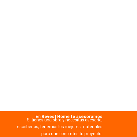
ADHESIVO 
Ver má
En Revest Home te asesoramos
Si tienes una obra y necesitas asesoría,
escríbenos, tenemos los mejores materiales
para que concretes tu proyecto.