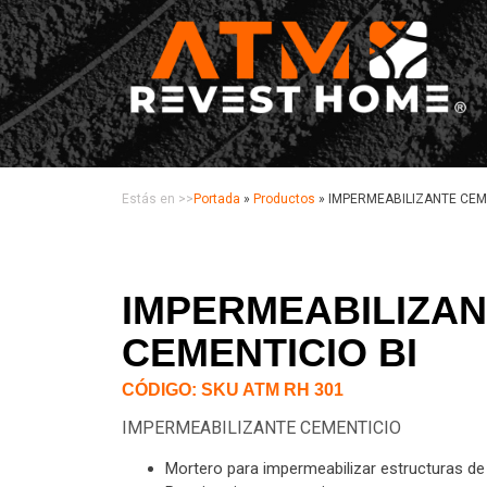
Estás en >>
Portada
»
Productos
»
IMPERMEABILIZANTE CEME
IMPERMEABILIZA
CEMENTICIO BI
CÓDIGO: SKU ATM RH 301
IMPERMEABILIZANTE CEMENTICIO
Mortero para impermeabilizar estructuras de 