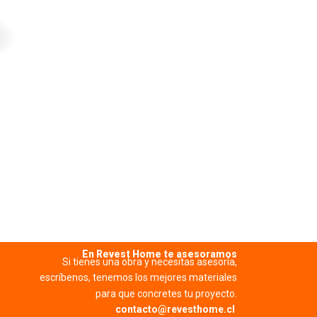
PROMOTOR
Ver má
En Revest Home te asesoramos
Si tienes una obra y necesitas asesoría,
escríbenos, tenemos los mejores materiales
para que concretes tu proyecto.
contacto@revesthome.cl