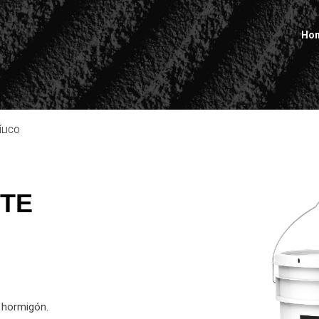
Ho
ÍLICO
NTE
 hormigón.